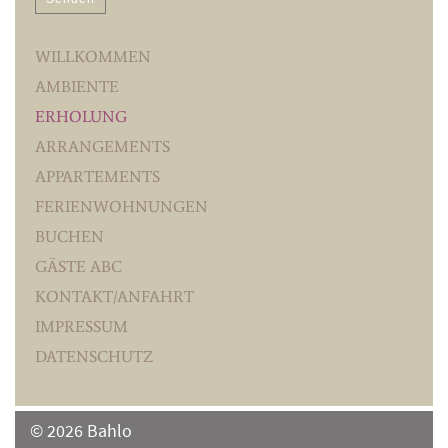
lasse
dieses
dieses
Feld
Feld
WILLKOMMEN
leer.
leer.
AMBIENTE
ERHOLUNG
ARRANGEMENTS
APPARTEMENTS
FERIENWOHNUNGEN
BUCHEN
GÄSTE ABC
KONTAKT/ANFAHRT
IMPRESSUM
DATENSCHUTZ
© 2026 Bahlo