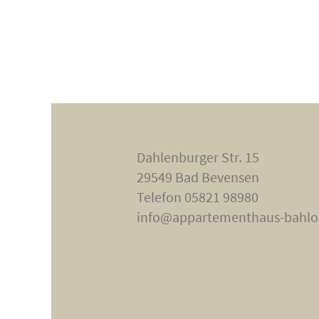
Dahlenburger Str. 15
29549 Bad Bevensen
Telefon 05821 98980
info@appartementhaus-bahlo